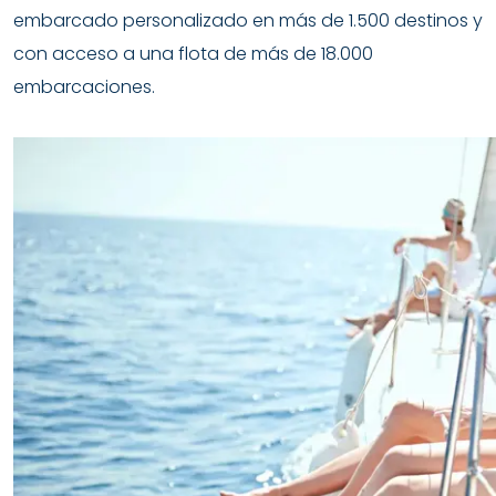
embarcado personalizado en más de 1.500 destinos y
con acceso a una flota de más de 18.000
embarcaciones.