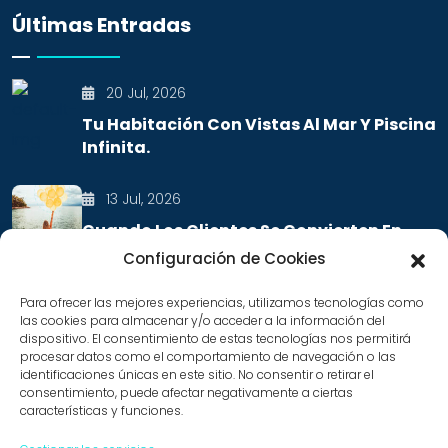
Últimas Entradas
20 Jul, 2026
Tu Habitación Con Vistas Al Mar Y Piscina
Infinita.
13 Jul, 2026
Cuando Los Clientes Se Convierten En
Embajadores De Tu Marca
Configuración de Cookies
Para ofrecer las mejores experiencias, utilizamos tecnologías como
las cookies para almacenar y/o acceder a la información del
Contacto
dispositivo. El consentimiento de estas tecnologías nos permitirá
procesar datos como el comportamiento de navegación o las
identificaciones únicas en este sitio. No consentir o retirar el
consentimiento, puede afectar negativamente a ciertas
info@hostandboat.com
características y funciones.